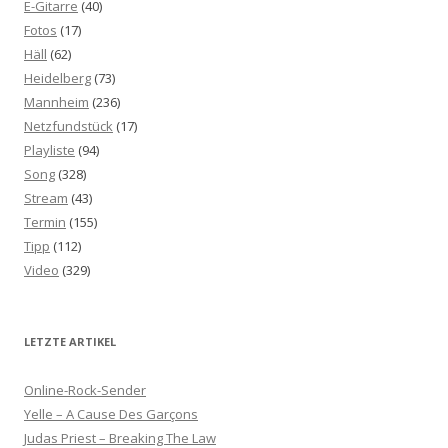
E-Gitarre
(40)
Fotos
(17)
Häll
(62)
Heidelberg
(73)
Mannheim
(236)
Netzfundstück
(17)
Playliste
(94)
Song
(328)
Stream
(43)
Termin
(155)
Tipp
(112)
Video
(329)
LETZTE ARTIKEL
Online-Rock-Sender
Yelle – A Cause Des Garçons
Judas Priest – Breaking The Law