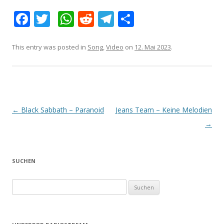
F
T
W
R
T
E
ac
w
h
e
el
m
e
itt
at
d
e
pf
This entry was posted in
Song
,
Video
on
12. Mai 2023
.
b
er
s
di
gr
e
o
A
t
a
hl
o
p
m
e
k
p
n
Post navigation
←
Black Sabbath – Paranoid
Jeans Team – Keine Melodien
→
SUCHEN
Suche nach: