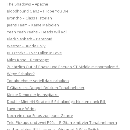
The Shadows – Apache
Bloodhound Gang – I Hope You Die
Broncho – Class Historian
Jeans Team – Keine Melodien
Yeah Yeah Yeahs – Heads Will Roll
Black Sabbath – Paranoid
Weezer – Buddy Holly
Buzzcocks – Ever Fallen In Love
Miles Kane – Rearrange
Zusätzlich Out-of-Phase und Pseudo-ST-Middle mit normalem 5-
Wege-Schalter?
Tonabnehmer seriell dazuschalten
E-Gitarre mit Doppel-Brücken-Tonabnehmer
Kleine Demo der Jeansgitarre
Double-Mint-HH-Strat mit 5 Schaltmöglichkeiten dank Bill-
Lawrence-Wiring
Noch ein paar Fotos zur Jeans-Gitarre
Tele-Pickups und zwei P90s – E-Gitarre mit vier Tonabnehmern
und unechtem Bill-Lawrence-Wiring mit 5-Way-Switch